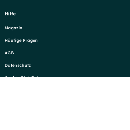
Hilfe
Magazin
Häufige Fragen
AGB
Datenschutz
Cookie-Richtlinie
Impressum
Sitemap
Barrierefreiheitserklärung
Vertrag widerrufen